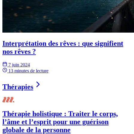
Interprétation des rêves : que signifient
nos rêves ?
7 juin 2024
13 minutes
de lecture
Thérapies
Thérapie holistique : Traiter le corps,
l’âme et l’esprit pour une guérison
globale de la personne