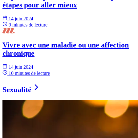
étapes pour aller mieux
14 juin 2024
9 minutes
de lecture
Vivre avec une maladie ou une affection
chronique
14 juin 2024
10 minutes
de lecture
Sexualité