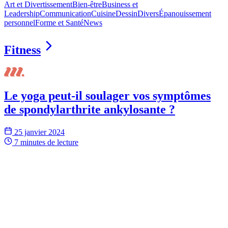
Art et Divertissement
Bien-être
Business et
Leadership
Communication
Cuisine
Dessin
Divers
Épanouissement
personnel
Forme et Santé
News
Fitness
Le yoga peut-il soulager vos symptômes
de spondylarthrite ankylosante ?
25 janvier 2024
7 minutes
de lecture