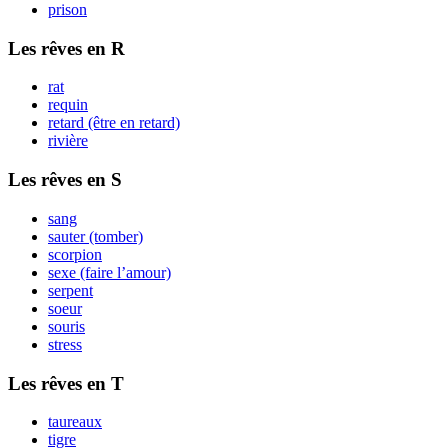
prison
Les rêves en R
rat
requin
retard (être en retard)
rivière
Les rêves en S
sang
sauter (tomber)
scorpion
sexe (faire l’amour)
serpent
soeur
souris
stress
Les rêves en T
taureaux
tigre