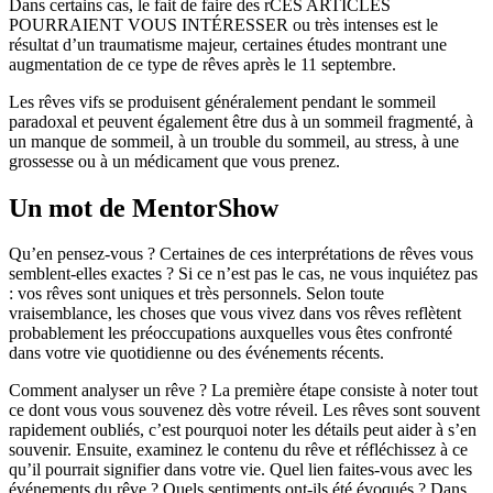
Dans certains cas, le fait de faire des rCES ARTICLES
POURRAIENT VOUS INTÉRESSER ou très intenses est le
résultat d’un traumatisme majeur, certaines études montrant une
augmentation de ce type de rêves après le 11 septembre.
Les rêves vifs se produisent généralement pendant le sommeil
paradoxal et peuvent également être dus à un sommeil fragmenté, à
un manque de sommeil, à un trouble du sommeil, au stress, à une
grossesse ou à un médicament que vous prenez.
Un mot de MentorShow
Qu’en pensez-vous ? Certaines de ces interprétations de rêves vous
semblent-elles exactes ? Si ce n’est pas le cas, ne vous inquiétez pas
: vos rêves sont uniques et très personnels. Selon toute
vraisemblance, les choses que vous vivez dans vos rêves reflètent
probablement les préoccupations auxquelles vous êtes confronté
dans votre vie quotidienne ou des événements récents.
Comment analyser un rêve ? La première étape consiste à noter tout
ce dont vous vous souvenez dès votre réveil. Les rêves sont souvent
rapidement oubliés, c’est pourquoi noter les détails peut aider à s’en
souvenir. Ensuite, examinez le contenu du rêve et réfléchissez à ce
qu’il pourrait signifier dans votre vie. Quel lien faites-vous avec les
événements du rêve ? Quels sentiments ont-ils été évoqués ? Dans