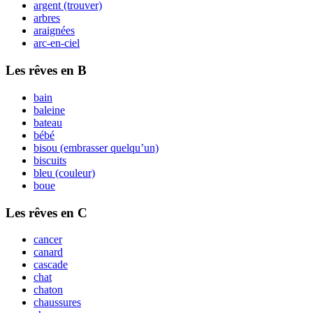
argent (trouver)
arbres
araignées
arc-en-ciel
Les rêves en B
bain
baleine
bateau
bébé
bisou (embrasser quelqu’un)
biscuits
bleu (couleur)
boue
Les rêves en C
cancer
canard
cascade
c
h
at
chaton
chaussures