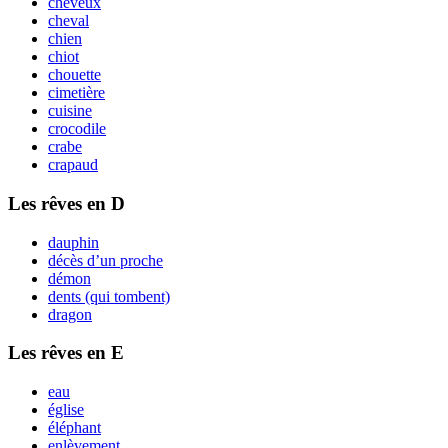
cheveux
cheval
chien
chiot
chouette
cimetière
cuisine
crocodile
crabe
crapaud
Les rêves en D
dauphin
décès d’un proche
démon
dents (qui tombent)
dragon
Les rêves en E
eau
église
éléphant
enlèvement