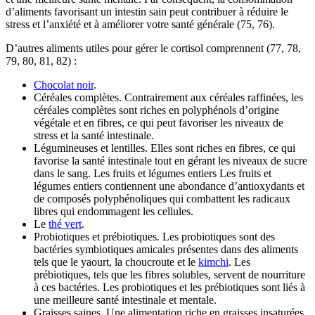
d’aliments favorisant un intestin sain peut contribuer à réduire le
stress et l’anxiété et à améliorer votre santé générale (75, 76).
D’autres aliments utiles pour gérer le cortisol comprennent (77, 78,
79, 80, 81, 82) :
Chocolat noir
.
Céréales complètes. Contrairement aux céréales raffinées, les
céréales complètes sont riches en polyphénols d’origine
végétale et en fibres, ce qui peut favoriser les niveaux de
stress et la santé intestinale.
Légumineuses et lentilles. Elles sont riches en fibres, ce qui
favorise la santé intestinale tout en gérant les niveaux de sucre
dans le sang. Les fruits et légumes entiers Les fruits et
légumes entiers contiennent une abondance d’antioxydants et
de composés polyphénoliques qui combattent les radicaux
libres qui endommagent les cellules.
Le
thé vert
.
Probiotiques et prébiotiques. Les probiotiques sont des
bactéries symbiotiques amicales présentes dans des aliments
tels que le yaourt, la choucroute et le
kimchi
. Les
prébiotiques, tels que les fibres solubles, servent de nourriture
à ces bactéries. Les probiotiques et les prébiotiques sont liés à
une meilleure santé intestinale et mentale.
Graisses saines. Une alimentation riche en graisses insaturées