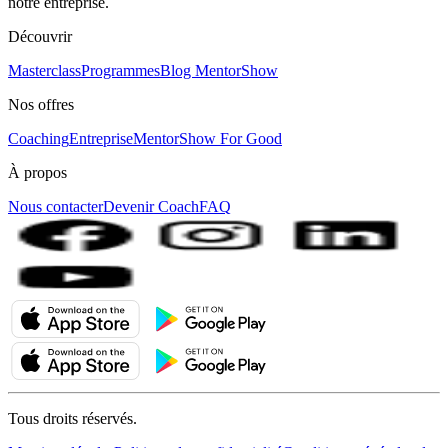
notre entreprise.
Découvrir
Masterclass
Programmes
Blog MentorShow
Nos offres
Coaching
Entreprise
MentorShow For Good
À propos
Nous contacter
Devenir Coach
FAQ
Tous droits réservés.