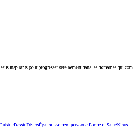
nseils inspirants pour progresser sereinement dans les domaines qui com
Cuisine
Dessin
Divers
Épanouissement personnel
Forme et Santé
News