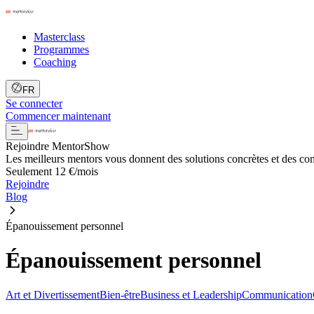
Masterclass
Programmes
Coaching
FR
Se connecter
Commencer maintenant
Rejoindre MentorShow
Les meilleurs mentors vous donnent des solutions concrètes et des co
Seulement 12 €/mois
Rejoindre
Blog
Épanouissement personnel
Épanouissement personnel
Art et Divertissement
Bien-être
Business et Leadership
Communication