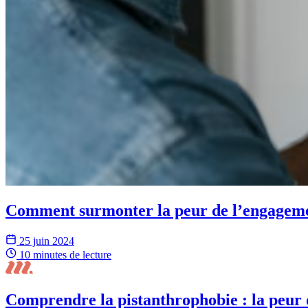
Comment surmonter la peur de l’engagem
25 juin 2024
10 minutes
de lecture
Comprendre la pistanthrophobie : la peur 