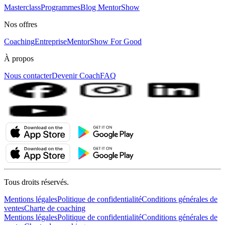
Masterclass
Programmes
Blog MentorShow
Nos offres
Coaching
Entreprise
MentorShow For Good
À propos
Nous contacter
Devenir Coach
FAQ
Tous droits réservés.
Mentions légales
Politique de confidentialité
Conditions générales de
ventes
Charte de coaching
Mentions légales
Politique de confidentialité
Conditions générales de