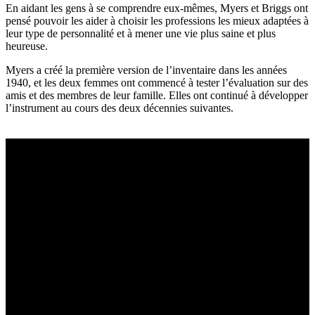
En aidant les gens à se comprendre eux-mêmes, Myers et Briggs ont
pensé pouvoir les aider à choisir les professions les mieux adaptées à
leur type de personnalité et à mener une vie plus saine et plus
heureuse.
Myers a créé la première version de l’inventaire dans les années
1940, et les deux femmes ont commencé à tester l’évaluation sur des
amis et des membres de leur famille. Elles ont continué à développer
l’instrument au cours des deux décennies suivantes.