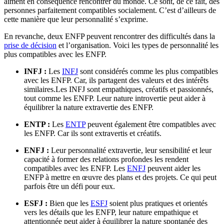
aiment en conséquence rencontrer du monde. Ce sont, de ce fait, des
personnes parfaitement compatibles socialement. C’est d’ailleurs de
cette manière que leur personnalité s’exprime.
En revanche, deux ENFP peuvent rencontrer des difficultés dans la
prise de décision
et l’organisation. Voici les types de personnalité les
plus compatibles avec les ENFP.
INFJ :
Les
INFJ
sont considérés comme les plus compatibles
avec les ENFP. Car, ils partagent des valeurs et des intérêts
similaires.Les INFJ sont empathiques, créatifs et passionnés,
tout comme les ENFP. Leur nature introvertie peut aider à
équilibrer la nature extravertie des ENFP.
ENTP :
Les
ENTP
peuvent également être compatibles avec
les ENFP. Car ils sont extravertis et créatifs.
ENFJ :
Leur personnalité extravertie, leur sensibilité et leur
capacité à former des relations profondes les rendent
compatibles avec les ENFP. Les
ENFJ
peuvent aider les
ENFP à mettre en œuvre des plans et des projets. Ce qui peut
parfois être un défi pour eux.
ESFJ :
Bien que les
ESFJ
soient plus pratiques et orientés
vers les détails que les ENFP, leur nature empathique et
attentionnée peut aider à équilibrer la nature spontanée des