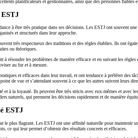
ellents planificateurs et gestionnaires, ainsi que des personnes fiables e
é ESTJ
dance à être très pratique dans ses décisions. Les ESTJ ont souvent une fo
rganisés et structurés dans leur approche.
souvent très respectueux des traditions et des règles établies. Ils ont éga
aites ou théoriques.
à résoudre les problèmes de manière efficace et en suivant les règles éta
roviser au fur et à mesure.
ques et efficaces dans leur travail, et ont tendance à préférer des tâches
oint de vue et s’attendant souvent à ce que les autres suivent leurs dire
té et à la loyauté. Ils peuvent être très stricts avec eux-mêmes et avec 
ders naturels, qui prennent les décisions rapidement et de manière équi
ité ESTJ
le plus flagrant. Les ESTJ ont une affinité naturelle pour maintenir un or
s, ce qui leur permet d’obtenir des résultats concrets et efficaces.