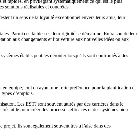
 et rapides, en privilégiant systématiquement ce qui est le plus
s solutions réalisables et concrètes.
festent un sens de la loyauté exceptionnel envers leurs amis, leur
ales. Parmi ces faiblesses, leur rigidité se démarque. En raison de leur
daptation aux changements et l’ouverture aux nouvelles idées ou aux
systèmes établis peut les dérouter lorsqu’ils sont confrontés à des
t en équipe, tout en ayant une forte préférence pour la planification et
s types d’emplois.
sation. Les ESTJ sont souvent attirés par des carrières dans le
e très utile pour créer des processus efficaces et des systèmes bien
projet. Ils sont également souvent très à l’aise dans des