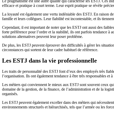
Le pragmatisme est une autre qualité qui caractérise les ESTJ. Ces indi
efficace et pratique à court terme. Leur esprit pratique se révèle préci
La loyauté est également une vertu indéniable des ESTJ. En raison de le
famille et leurs collègues. Leur fiabilité est incontestable, et ils tienn
Cependant, il est important de noter que les ESTJ ont aussi des faibles
forte préférence pour l’ordre et la stabilité, ils ont parfois tendance
solutions alternatives peuvent leur poser problème.
De plus, les ESTJ peuvent éprouver des difficultés à gérer les situatio
circonstances qui sortent de leur cadre habituel de référence.
Les ESTJ dans la vie professionnelle
Les traits de personnalité des ESTJ font d’eux des employés très fiables
l’organisation. Ils ont également tendance à être très responsables et à 
Les métiers qui conviennent le mieux aux ESTJ sont souvent ceux qui i
domaine de la gestion, de la finance, de l’administration et de la logis
organisés.
Les ESTJ peuvent également exceller dans des métiers qui nécessitent u
environnements structurés et hiérarchisés, tels que l’armée ou les force