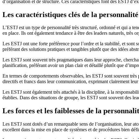
d’organisation et de structure. Ces caractéristiques font des ESTJ d’exc
Les caractéristiques clés de la personnalit
L’ESTJ est un type de personnalité très structuré, ordonné et qui a ten
en place. Ils ont également tendance à être des leaders naturels, très o
Les ESTJ ont une forte préférence pour l’ordre et la stabilité, et sont 
préférant des solutions pratiques et tangibles plutôt que des idées abstr
Les ESTJ sont souvent très pragmatiques dans leur approche, cherchant 
planification, préférant avoir un plan clair et détaillé plutôt que d’imp
En termes de comportements observables, les ESTJ sont souvent très prati
directifs et francs dans leur communication, exprimant clairement leur p
Les ESTJ sont également très attachés à la discipline, à la responsabili
établies. Dans des situations de groupe, les ESTJ sont souvent des lea
Les forces et les faiblesses de la personnal
Les ESTJ sont dotés d’un remarquable sens de l’organisation, leur atout 
excellent dans la mise en place de systèmes et de procédures bien défini