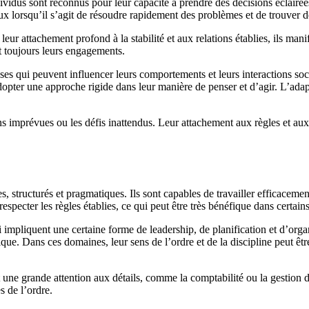
vidus sont reconnus pour leur capacité à prendre des décisions éclairées
eux lorsqu’il s’agit de résoudre rapidement des problèmes et de trouver de
ur attachement profond à la stabilité et aux relations établies, ils mani
ent toujours leurs engagements.
ses qui peuvent influencer leurs comportements et leurs interactions soci
 à adopter une approche rigide dans leur manière de penser et d’agir. L’a
ns imprévues ou les défis inattendus. Leur attachement aux règles et aux 
, structurés et pragmatiques. Ils sont capables de travailler efficacemen
respecter les règles établies, ce qui peut être très bénéfique dans certain
mpliquent une certaine forme de leadership, de planification et d’organi
tique. Dans ces domaines, leur sens de l’ordre et de la discipline peut êtr
ne grande attention aux détails, comme la comptabilité ou la gestion de 
s de l’ordre.