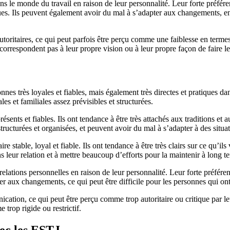
 le monde du travail en raison de leur personnalité. Leur forte préférenc
évues. Ils peuvent également avoir du mal à s’adapter aux changements, 
autoritaires, ce qui peut parfois être perçu comme une faiblesse en term
 correspondent pas à leur propre vision ou à leur propre façon de faire l
nnes très loyales et fiables, mais également très directes et pratiques d
les et familiales assez prévisibles et structurées.
ents et fiables. Ils ont tendance à être très attachés aux traditions et a
s structurées et organisées, et peuvent avoir du mal à s’adapter à des si
stable, loyal et fiable. Ils ont tendance à être très clairs sur ce qu’ils
s leur relation et à mettre beaucoup d’efforts pour la maintenir à long t
ations personnelles en raison de leur personnalité. Leur forte préférenc
er aux changements, ce qui peut être difficile pour les personnes qui ont
cation, ce qui peut être perçu comme trop autoritaire ou critique par leu
 trop rigide ou restrictif.
vec les ESTJ