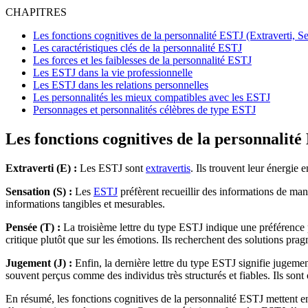
CHAPITRES
Les fonctions cognitives de la personnalité ESTJ (Extraverti, S
Les caractéristiques clés de la personnalité ESTJ
Les forces et les faiblesses de la personnalité ESTJ
Les ESTJ dans la vie professionnelle
Les ESTJ dans les relations personnelles
Les personnalités les mieux compatibles avec les ESTJ
Personnages et personnalités célèbres de type ESTJ
Les fonctions cognitives de la personnalit
Extraverti (E) :
Les ESTJ sont
extravertis
. Ils trouvent leur énergie 
Sensation (S) :
Les
ESTJ
préfèrent recueillir des informations de maniè
informations tangibles et mesurables.
Pensée (T) :
La troisième lettre du type ESTJ indique une préférence po
critique plutôt que sur les émotions. Ils recherchent des solutions prag
Jugement (J) :
Enfin, la dernière lettre du type ESTJ signifie jugemen
souvent perçus comme des individus très structurés et fiables. Ils sont 
En résumé, les fonctions cognitives de la personnalité ESTJ mettent en 