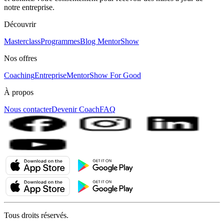
notre entreprise.
Découvrir
Masterclass
Programmes
Blog MentorShow
Nos offres
Coaching
Entreprise
MentorShow For Good
À propos
Nous contacter
Devenir Coach
FAQ
Tous droits réservés.