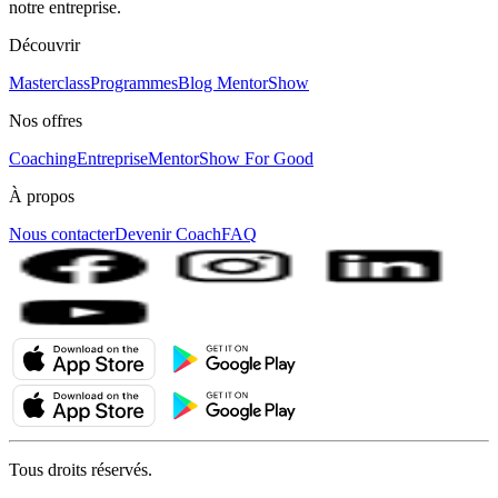
notre entreprise.
Découvrir
Masterclass
Programmes
Blog MentorShow
Nos offres
Coaching
Entreprise
MentorShow For Good
À propos
Nous contacter
Devenir Coach
FAQ
Tous droits réservés.