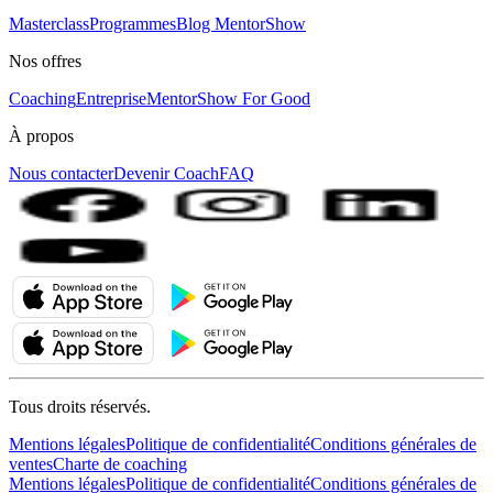
Masterclass
Programmes
Blog MentorShow
Nos offres
Coaching
Entreprise
MentorShow For Good
À propos
Nous contacter
Devenir Coach
FAQ
Tous droits réservés.
Mentions légales
Politique de confidentialité
Conditions générales de
ventes
Charte de coaching
Mentions légales
Politique de confidentialité
Conditions générales de