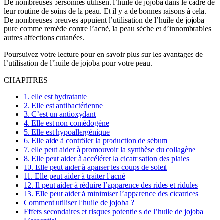
De nombreuses personnes utilisent l’huile de jojoba dans le cadre de
leur routine de soins de la peau. Et il y a de bonnes raisons à cela.
De nombreuses preuves appuient l’utilisation de l’huile de jojoba
pure comme remède contre l’acné, la peau sèche et d’innombrables
autres affections cutanées.
Poursuivez votre lecture pour en savoir plus sur les avantages de
l’utilisation de l’huile de jojoba pour votre peau.
CHAPITRES
1. elle est hydratante
2. Elle est antibactérienne
3. C’est un antioxydant
4. Elle est non comédogène
5. Elle est hypoallergénique
6. Elle aide à contrôler la production de sébum
7. elle peut aider à promouvoir la synthèse du collagène
8. Elle peut aider à accélérer la cicatrisation des plaies
10. Elle peut aider à apaiser les coups de soleil
11. Elle peut aider à traiter l’acné
12. Il peut aider à réduire l’apparence des rides et ridules
13. Elle peut aider à minimiser l’apparence des cicatrices
Comment utiliser l’huile de jojoba ?
Effets secondaires et risques potentiels de l’huile de jojoba