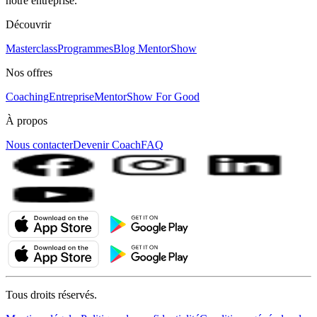
notre entreprise.
Découvrir
Masterclass
Programmes
Blog MentorShow
Nos offres
Coaching
Entreprise
MentorShow For Good
À propos
Nous contacter
Devenir Coach
FAQ
Tous droits réservés.