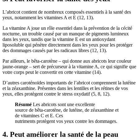
L’abricot contient de nombreux composés essentiels à la santé des
yeux, notamment les vitamines A et E (
12
,
13
).
La vitamine A joue un rôle essentiel dans la prévention de la cécité
nocturne, un trouble causé par un manque de pigments lumineux
dans les yeux, tandis que la vitamine E est un antioxydant
liposoluble qui pénètre directement dans les yeux pour les protéger
des dommages causés par les radicaux libres (
12
,
13
).
Par ailleurs, le bêta-carotène – qui donne aux abricots leur couleur
jaune-orange – sert de précurseur à la vitamine A, ce qui signifie que
votre corps peut le convertir en cette vitamine (
14
).
D’autres caroténoïdes importants de l’abricot comprennent la lutéine
et la zéaxanthine. Présentes dans les lentilles et les rétines de vos
yeux, elles protègent contre le stress oxydatif (5,
8
,
12
).
Résumé
Les abricots sont une excellente
source de bêta-carotène, de lutéine, de zéaxanthine et
de vitamines C et E. Ces
nutriments protègent vos yeux contre les dommages.
4. Peut améliorer la santé de la peau