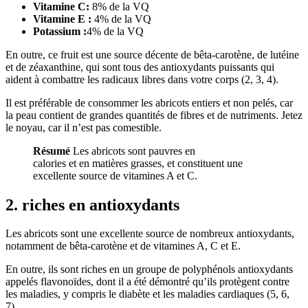
Vitamine C:
8% de la VQ
Vitamine E :
4% de la VQ
Potassium :
4% de la VQ
En outre, ce fruit est une source décente de bêta-carotène, de lutéine
et de zéaxanthine, qui sont tous des antioxydants puissants qui
aident à combattre les radicaux libres dans votre corps (
2
,
3
,
4
).
Il est préférable de consommer les abricots entiers et non pelés, car
la peau contient de grandes quantités de fibres et de nutriments. Jetez
le noyau, car il n’est pas comestible.
Résumé
Les abricots sont pauvres en
calories et en matières grasses, et constituent une
excellente source de vitamines A et C.
2. riches en antioxydants
Les abricots sont une excellente source de nombreux antioxydants,
notamment de bêta-carotène et de vitamines A, C et E.
En outre, ils sont riches en un groupe de polyphénols antioxydants
appelés flavonoïdes, dont il a été démontré qu’ils protègent contre
les maladies, y compris le diabète et les maladies cardiaques (5,
6
,
7
).