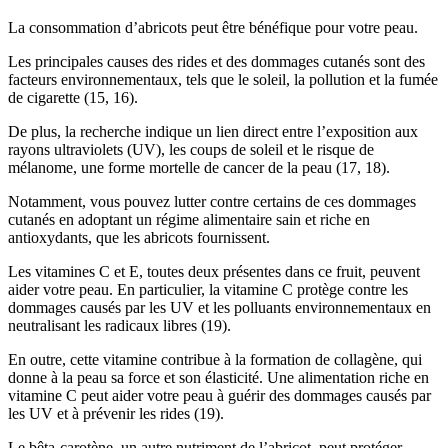
La consommation d’abricots peut être bénéfique pour votre peau.
Les principales causes des rides et des dommages cutanés sont des
facteurs environnementaux, tels que le soleil, la pollution et la fumée
de cigarette (
15
,
16
).
De plus, la recherche indique un lien direct entre l’exposition aux
rayons ultraviolets (UV), les coups de soleil et le risque de
mélanome, une forme mortelle de cancer de la peau (
17
,
18
).
Notamment, vous pouvez lutter contre certains de ces dommages
cutanés en adoptant un régime alimentaire sain et riche en
antioxydants, que les abricots fournissent.
Les vitamines C et E, toutes deux présentes dans ce fruit, peuvent
aider votre peau. En particulier, la vitamine C protège contre les
dommages causés par les UV et les polluants environnementaux en
neutralisant les radicaux libres (
19
).
En outre, cette vitamine contribue à la formation de collagène, qui
donne à la peau sa force et son élasticité. Une alimentation riche en
vitamine C peut aider votre peau à guérir des dommages causés par
les UV et à prévenir les rides (
19
).
Le bêta-carotène, un autre nutriment de l’abricot, peut protéger