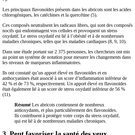
Les principaux flavonoïdes présents dans les abricots sont les acides
chlorogéniques, les catéchines et la quercétine (5).
Ces composés neutralisent les radicaux libres, qui sont des composés
nocifs qui endommagent vos cellules et provoquent un stress
oxydatif. Le stress oxydatif est lié à l’obésité et à de nombreuses
maladies chroniques, telles que les maladies cardiaques (
8
,
9
,
10
).
Dans une étude portant sur 2 375 personnes, les chercheurs ont mis
au point un système de notation pour mesurer les changements dans
les niveaux de marqueurs inflammatoires.
Ils ont constaté qu’un apport élevé en flavonoïdes et en
anthocyanines était associé à un score d’inflammation inférieur de
42 % et de 73 %, respectivement. Un apport élevé en flavonoïdes
était également lié à un score de stress oxydatif inférieur de 56 %
(
11
).
Résumé
Les abricots contiennent de nombreux
antioxydants, et plus particulièrement des flavonoïdes.
Ils contribuent à protéger votre corps du stress oxydatif,
qui est lié à de nombreuses maladies chroniques.
3. Peut favoriser la santé des yeux