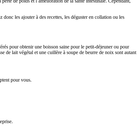
a perte de poids et l’amélioration de la santé intestinale. Cependant,
 donc les ajouter à des recettes, les déguster en collation ou les
érés pour obtenir une boisson saine pour le petit-déjeuner ou pour
e de lait végétal et une cuillère à soupe de beurre de noix sont autant
ptent pour vous.
eprise.