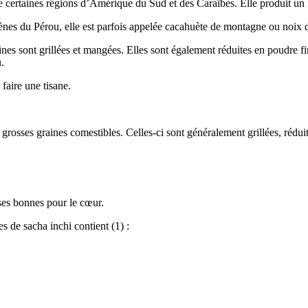
de certaines régions d’Amérique du Sud et des Caraïbes. Elle produit un f
nes du Pérou, elle est parfois appelée cacahuète de montagne ou noix d
s sont grillées et mangées. Elles sont également réduites en poudre fine 
u.
 faire une tisane.
 grosses graines comestibles. Celles-ci sont généralement grillées, rédui
sses bonnes pour le cœur.
 de sacha inchi contient (1) :