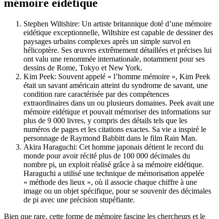
mémoire eidétique
Stephen Wiltshire: Un artiste britannique doté d’une mémoire
eidétique exceptionnelle, Wiltshire est capable de dessiner des
paysages urbains complexes après un simple survol en
hélicoptère. Ses œuvres extrêmement détaillées et précises lui
ont valu une renommée internationale, notamment pour ses
dessins de Rome, Tokyo et New York.
Kim Peek: Souvent appelé « l’homme mémoire », Kim Peek
était un savant américain atteint du syndrome de savant, une
condition rare caractérisée par des compétences
extraordinaires dans un ou plusieurs domaines. Peek avait une
mémoire eidétique et pouvait mémoriser des informations sur
plus de 9 000 livres, y compris des détails tels que les
numéros de pages et les citations exactes. Sa vie a inspiré le
personnage de Raymond Babbitt dans le film Rain Man.
Akira Haraguchi: Cet homme japonais détient le record du
monde pour avoir récité plus de 100 000 décimales du
nombre pi, un exploit réalisé grâce à sa mémoire eidétique.
Haraguchi a utilisé une technique de mémorisation appelée
« méthode des lieux », où il associe chaque chiffre à une
image ou un objet spécifique, pour se souvenir des décimales
de pi avec une précision stupéfiante.
Bien que rare, cette forme de mémoire fascine les chercheurs et le