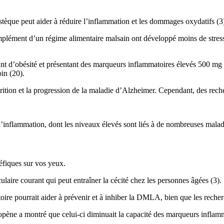
.
stèque peut aider à réduire l’inflammation et les dommages oxydatifs (3
mplément d’un régime alimentaire malsain ont développé moins de stress
nt d’obésité et présentant des marqueurs inflammatoires élevés 500 mg 
in (20).
rition et la progression de la maladie d’Alzheimer. Cependant, des rech
l’inflammation, dont les niveaux élevés sont liés à de nombreuses malad
éfiques sur vos yeux.
ire courant qui peut entraîner la cécité chez les personnes âgées (3).
re pourrait aider à prévenir et à inhiber la DMLA, bien que les recherc
ycopène a montré que celui-ci diminuait la capacité des marqueurs inflam