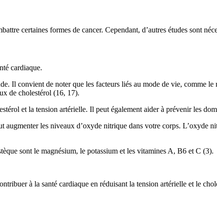
attre certaines formes de cancer. Cependant, d’autres études sont néce
nté cardiaque.
e. Il convient de noter que les facteurs liés au mode de vie, comme le r
aux de cholestérol (16, 17).
stérol et la tension artérielle. Il peut également aider à prévenir les d
ut augmenter les niveaux d’oxyde nitrique dans votre corps. L’oxyde nitri
tèque sont le magnésium, le potassium et les vitamines A, B6 et C (3).
tribuer à la santé cardiaque en réduisant la tension artérielle et le chol