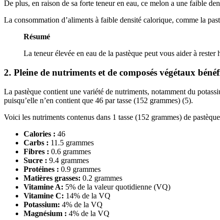
De plus, en raison de sa forte teneur en eau, ce melon a une faible densi
La consommation d’aliments à faible densité calorique, comme la pastèq
Résumé
La teneur élevée en eau de la pastèque peut vous aider à rester h
2. Pleine de nutriments et de composés végétaux bénéf
La pastèque contient une variété de nutriments, notamment du potassiu
puisqu’elle n’en contient que 46 par tasse (152 grammes) (5).
Voici les nutriments contenus dans 1 tasse (152 grammes) de pastèque
Calories :
46
Carbs :
11.5 grammes
Fibres :
0.6 grammes
Sucre :
9.4 grammes
Protéines :
0.9 grammes
Matières grasses:
0.2 grammes
Vitamine A:
5% de la valeur quotidienne (VQ)
Vitamine C:
14% de la VQ
Potassium:
4% de la VQ
Magnésium :
4% de la VQ