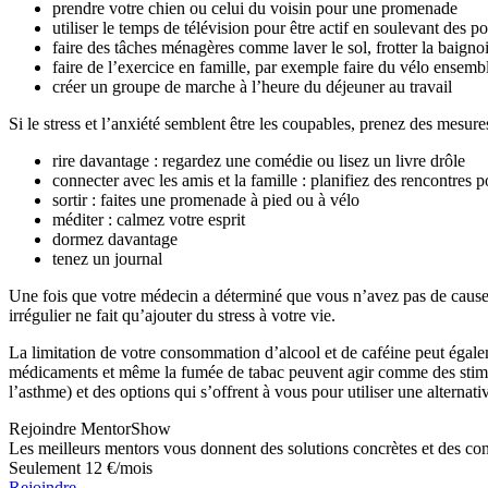
prendre votre chien ou celui du voisin pour une promenade
utiliser le temps de télévision pour être actif en soulevant des 
faire des tâches ménagères comme laver le sol, frotter la baignoir
faire de l’exercice en famille, par exemple faire du vélo ensembl
créer un groupe de marche à l’heure du déjeuner au travail
Si le stress et l’anxiété semblent être les coupables, prenez des mesures
rire davantage : regardez une comédie ou lisez un livre drôle
connecter avec les amis et la famille : planifiez des rencontres 
sortir : faites une promenade à pied ou à vélo
méditer : calmez votre esprit
dormez davantage
tenez un journal
Une fois que votre médecin a déterminé que vous n’avez pas de causes
irrégulier ne fait qu’ajouter du stress à votre vie.
La limitation de votre consommation d’alcool et de caféine peut égalem
médicaments et même la fumée de tabac peuvent agir comme des stimula
l’asthme) et des options qui s’offrent à vous pour utiliser une alternat
Rejoindre MentorShow
Les meilleurs mentors vous donnent des solutions concrètes et des co
Seulement 12 €/mois
Rejoindre