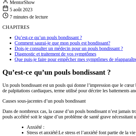
MentorShow
5 août 2023
7 minutes
de lecture
CHAPITRES
Qu’est-ce qu’un pouls bondissant ?
Comment saurai-je que mon pouls est bondissant?
Dois-je consulter un médecin pour un pouls bondissant ?
Diagnostic et traitement de vos symptômes
Que puis-je faire pour empêcher mes symptômes de réapparaîtr
Qu’est-ce qu’un pouls bondissant ?
Un pouls bondissant est un pouls qui donne l’impression que le cœur b
de palpitations cardiaques, terme utilisé pour décrire les battements 
Causes sous-jacentes d’un pouls bondissant
Dans de nombreux cas, la cause d’un pouls bondissant n’est jamais trouv
pouls accéléré soit le signe d’un problème de santé grave nécessitant 
Anxiété :
Stress et anxiété:Le stress et l’anxiété font partie de la