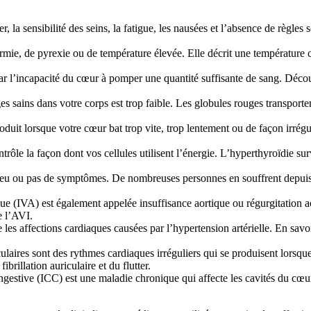
, la sensibilité des seins, la fatigue, les nausées et l’absence de règles
ie, de pyrexie ou de température élevée. Elle décrit une température co
ar l’incapacité du cœur à pomper une quantité suffisante de sang. Découv
 sains dans votre corps est trop faible. Les globules rouges transporten
it lorsque votre cœur bat trop vite, trop lentement ou de façon irrégu
ôle la façon dont vos cellules utilisent l’énergie. L’hyperthyroïdie sur
.
 peu ou pas de symptômes. De nombreuses personnes en souffrent depuis
ique (IVA) est également appelée insuffisance aortique ou régurgitation a
e l’AVI.
s affections cardiaques causées par l’hypertension artérielle. En savoir 
 auriculaires sont des rythmes cardiaques irréguliers qui se produisent lors
ibrillation auriculaire et du flutter.
ngestive (ICC) est une maladie chronique qui affecte les cavités du cœur