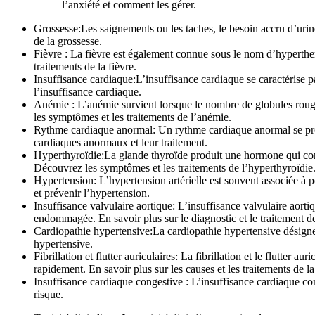
l’anxiété et comment les gérer.
Grossesse:Les saignements ou les taches, le besoin accru d’uriner
de la grossesse.
Fièvre : La fièvre est également connue sous le nom d’hypertherm
traitements de la fièvre.
Insuffisance cardiaque:L’insuffisance cardiaque se caractérise p
l’insuffisance cardiaque.
Anémie : L’anémie survient lorsque le nombre de globules rouges
les symptômes et les traitements de l’anémie.
Rythme cardiaque anormal: Un rythme cardiaque anormal se produ
cardiaques anormaux et leur traitement.
Hyperthyroïdie:La glande thyroïde produit une hormone qui contr
Découvrez les symptômes et les traitements de l’hyperthyroïdie
Hypertension: L’hypertension artérielle est souvent associée à
et prévenir l’hypertension.
Insuffisance valvulaire aortique: L’insuffisance valvulaire aort
endommagée. En savoir plus sur le diagnostic et le traitement d
Cardiopathie hypertensive:La cardiopathie hypertensive désigne le
hypertensive.
Fibrillation et flutter auriculaires: La fibrillation et le flutter
rapidement. En savoir plus sur les causes et les traitements de la f
Insuffisance cardiaque congestive : L’insuffisance cardiaque co
risque.