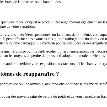
es bras, de la poitrine, ou le haut du dos
 que vous faites lorsqu’il se produit. Renseignez-vous également sur le
rigine de votre symptôme.
 avez des antécédents personnels ou familiaux de problèmes cardiaques,
. Il peut effectuer des examens tels qu’une radiographie du thorax ou u
her le rythme cardiaque. Le médecin pourra ainsi déceler des irrégulari
lle que l’arythmie ou l’hyperthyroïdie, il n’est généralement pas nécessa
er sur les moyens de perdre du poids et d’adopter un mode de vie plus sa
mmander de réduire votre exposition aux facteurs déclenchant votre ryth
tômes de réapparaître ?
hyperthyroïdie ou une arythmie, assurez-vous de suivre le régime de san
e trouver des moyens sains de perdre du poids et de vous remettre en f