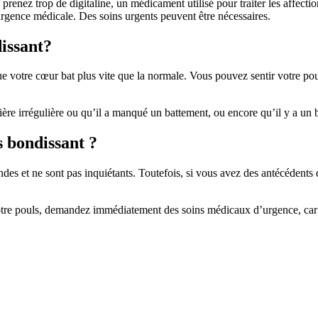
s prenez trop de digitaline, un médicament utilisé pour traiter les affec
urgence médicale. Des soins urgents peuvent être nécessaires.
issant?
e votre cœur bat plus vite que la normale. Vous pouvez sentir votre po
e irrégulière ou qu’il a manqué un battement, ou encore qu’il y a un b
s bondissant ?
des et ne sont pas inquiétants. Toutefois, si vous avez des antécédents
re pouls, demandez immédiatement des soins médicaux d’urgence, car i