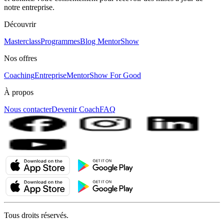
notre entreprise.
Découvrir
Masterclass
Programmes
Blog MentorShow
Nos offres
Coaching
Entreprise
MentorShow For Good
À propos
Nous contacter
Devenir Coach
FAQ
Tous droits réservés.