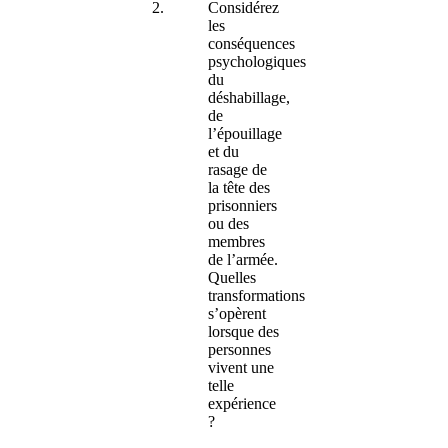
Considérez
les
conséquences
psychologiques
du
déshabillage,
de
l’épouillage
et du
rasage de
la tête des
prisonniers
ou des
membres
de l’armée.
Quelles
transformations
s’opèrent
lorsque des
personnes
vivent une
telle
expérience
?