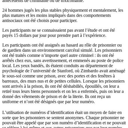
antécédents de criminalité ou de toxicomanie.
24 hommes jugés les plus stables physiquement et mentalement, les
plus matures et les moins impliqués dans des comportements
antisociaux ont été choisis pour participer.
Les participants ne se connaissaient pas avant l’étude et ont été
payés 15 dollars par jour pour prendre part à l’expérience.
Les participants ont été assignés au hasard au rôle de prisonnier ou
de gardien dans un environnement carcéral simulé. Les prisonniers
ont été traités comme n’importe quel autre criminel : ils ont été
arrêtés chez eux, sans avertissement, et emmenés au poste de police
local. Les yeux bandés, ils étaient conduits au département de
psychologie de l’université de Stanford, où Zimbardo avait aménagé
le sous-sol comme une prison, avec des portes et des fenêtres à
barreaux, des murs nus et de petites cellules. Lorsque les prisonniers
sont arrivés à la prison, ils ont été déshabillés, épouillés, on leur a
retiré tous leurs biens personnels et on les a enfermés, puis on leur a
donné des vêtements de prison et de la literie. Ils ont reçu un
uniforme et n’ont été désignés que par leur numéro.
L’utilisation de numéros d’identification était un moyen de faire en
sorte que les prisonniers se sentent anonymes. Chaque prisonnier ne
pouvait être appelé que par son numéro d’identification et ne pouvait
se référer à lui-même et aux autres prisonniers que par leur numéro.