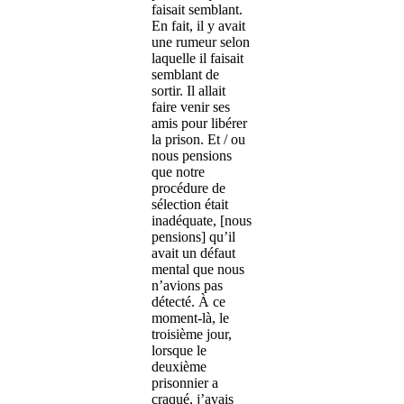
faisait semblant.
En fait, il y avait
une rumeur selon
laquelle il faisait
semblant de
sortir. Il allait
faire venir ses
amis pour libérer
la prison. Et / ou
nous pensions
que notre
procédure de
sélection était
inadéquate, [nous
pensions] qu’il
avait un défaut
mental que nous
n’avions pas
détecté. À ce
moment-là, le
troisième jour,
lorsque le
deuxième
prisonnier a
craqué, j’avais