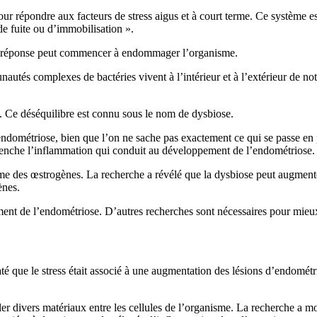
épondre aux facteurs de stress aigus et à court terme. Ce système est 
 de fuite ou d’immobilisation ».
tte réponse peut commencer à endommager l’organisme.
autés complexes de bactéries vivent à l’intérieur et à l’extérieur de no
in. Ce déséquilibre est connu sous le nom de dysbiose.
’endométriose, bien que l’on ne sache pas exactement ce qui se passe en p
éclenche l’inflammation qui conduit au développement de l’endométriose.
me des œstrogènes. La recherche a révélé que la dysbiose peut augmenter
ènes.
pement de l’endométriose. D’autres recherches sont nécessaires pour mie
 que le stress était associé à une augmentation des lésions d’endométr
ler divers matériaux entre les cellules de l’organisme. La recherche a m