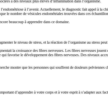
sociées à des niveaux plus élevés d’inflammation dans l’organisme.
 l’endométriose à l’avenir. Actuellement, le diagnostic fait appel à la c
e que le nombre de vésicules endométriales trouvées dans ces échantillon
e encore beaucoup à apprendre dans ce domaine.
augmenter le niveau de stress, et la réaction de l’organisme au stress peu
mentait la croissance des fibres nerveuses. Les fibres nerveuses joue
ne qui favorise le développement des fibres nerveuses. Des niveaux accr
herche montre que les personnes qui souffrent de douleurs pelviennes c
important d’apprendre à votre corps et à votre esprit à s’adapter aux fact