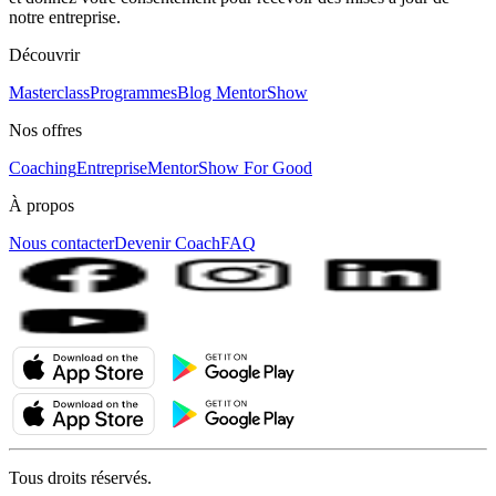
notre entreprise.
Découvrir
Masterclass
Programmes
Blog MentorShow
Nos offres
Coaching
Entreprise
MentorShow For Good
À propos
Nous contacter
Devenir Coach
FAQ
Tous droits réservés.