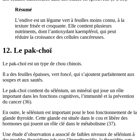
Résumé
L’endive est un légume vert à feuilles moins connu, à la
texture frisée et croquante. Elle contient plusieurs
nutriments, dont l’antioxydant kaempférol, qui peut
réduire la croissance des cellules cancéreuses.
12. Le pak-choï
Le pak-choï est un type de chou chinois.
Il a des feuilles épaisses, vert foncé, qui s’ajoutent parfaitement aux
soupes et aux sautés.
Le pak-choï contient du sélénium, un minéral qui joue un rôle
important dans les fonctions cognitives, l’immunité et la prévention
du cancer (
36
).
En outre, le sélénium est important pour le bon fonctionnement de la
glande thyroïde. Cette glande est située dans le cou et libère des
hormones qui jouent un rôle clé dans le métabolisme (
37
).
Une étude d’observation a associé de faibles niveaux de sélénium à
des troubles thyroïdiens tels que l’hypothyroïdie, la thyroïdite auto-