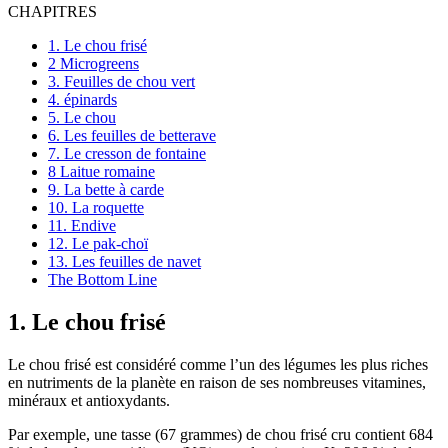
CHAPITRES
1. Le chou frisé
2 Microgreens
3. Feuilles de chou vert
4. épinards
5. Le chou
6. Les feuilles de betterave
7. Le cresson de fontaine
8 Laitue romaine
9. La bette à carde
10. La roquette
11. Endive
12. Le pak-choï
13. Les feuilles de navet
The Bottom Line
1. Le chou frisé
Le chou frisé est considéré comme l’un des légumes les plus riches
en nutriments de la planète en raison de ses nombreuses vitamines,
minéraux et antioxydants.
Par exemple, une tasse (67 grammes) de chou frisé cru contient 684