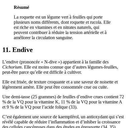
Résumé
La roquette est un légume vert à feuilles qui porte
plusieurs noms différents, dont roquette et rucola. Elle
est riche en vitamines et en nitrates naturels, qui
peuvent contribuer à réduire la tension artérielle et à
améliorer la circulation sanguine.
11. Endive
L’endive (prononcée « N-dive ») appartient à la famille des
Cichorium
. Elle est moins connue que d’autres légumes-feuilles,
peut-être parce qu’elle est difficile à cultiver.
Elle est frisée, de texture croquante et a une saveur de noisette et
légèrement amère. Elle peut être consommée crue ou cuite.
Une demi-tasse (25 grammes) de feuilles d’endive crues contient 72
% de la VQ pour la vitamine K, 11 % de la VQ pour la vitamine A
et 9 % de la VQ pour l’acide folique (33).
C’est également une source de kaempférol, un antioxydant qui s’est
révélé capable de réduire l’inflammation et d’inhiber la croissance
des cellules cancéreuses dans des études en éprouvette (
34
,
35
).