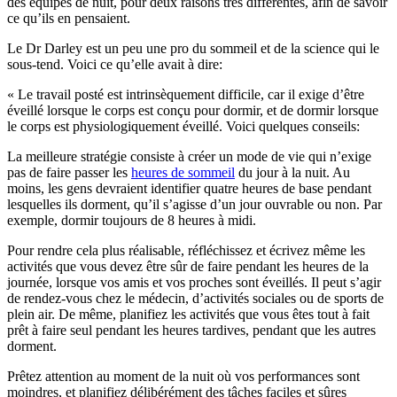
des équipes de nuit, pour deux raisons très différentes, afin de savoir
ce qu’ils en pensaient.
Le Dr Darley est un peu une pro du sommeil et de la science qui le
sous-tend. Voici ce qu’elle avait à dire:
« Le travail posté est intrinsèquement difficile, car il exige d’être
éveillé lorsque le corps est conçu pour dormir, et de dormir lorsque
le corps est physiologiquement éveillé. Voici quelques conseils:
La meilleure stratégie consiste à créer un mode de vie qui n’exige
pas de faire passer les
heures de sommeil
du jour à la nuit. Au
moins, les gens devraient identifier quatre heures de base pendant
lesquelles ils dorment, qu’il s’agisse d’un jour ouvrable ou non. Par
exemple, dormir toujours de 8 heures à midi.
Pour rendre cela plus réalisable, réfléchissez et écrivez même les
activités que vous devez être sûr de faire pendant les heures de la
journée, lorsque vos amis et vos proches sont éveillés. Il peut s’agir
de rendez-vous chez le médecin, d’activités sociales ou de sports de
plein air. De même, planifiez les activités que vous êtes tout à fait
prêt à faire seul pendant les heures tardives, pendant que les autres
dorment.
Prêtez attention au moment de la nuit où vos performances sont
moindres, et planifiez délibérément des tâches faciles et sûres