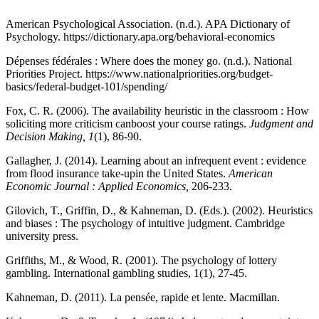
American Psychological Association. (n.d.). APA Dictionary of
Psychology. https://dictionary.apa.org/behavioral-economics
Dépenses fédérales : Where does the money go. (n.d.). National
Priorities Project. https://www.nationalpriorities.org/budget-
basics/federal-budget-101/spending/
Fox, C. R. (2006). The availability heuristic in the classroom : How
soliciting more criticism canboost your course ratings.
Judgment and
Decision Making, 1
(1), 86-90.
Gallagher, J. (2014). Learning about an infrequent event : evidence
from flood insurance take-upin the United States.
American
Economic Journal : Applied Economics,
206-233.
Gilovich, T., Griffin, D., & Kahneman, D. (Eds.). (2002). Heuristics
and biases : The psychology of intuitive judgment. Cambridge
university press.
Griffiths, M., & Wood, R. (2001). The psychology of lottery
gambling. International gambling studies, 1(1), 27-45.
Kahneman, D. (2011). La pensée, rapide et lente. Macmillan.