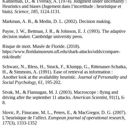
Kahneman, D., & Tversky, A. (1974). Judgment under uncertainty :
Heuristics and biases (Jugement dans l’incertitude : heuristique et
biais).
Science, 185,
1124-1131.
Markman, A. B., & Medin, D. L. (2002). Decision making.
Payne, J. W., Bettman, J. R., & Johnson, E. J. (1993). The adaptive
decision maker. Cambridge university press.
Risque de mort. Musée de Floride. (2018).
https://www.floridamuseum.ufl.edu/shark-attacks/odds/compare-
risk/death/
Schwarz, N., Bless, H., Strack, F., Klumpp, G., Rittenauer-Schatka,
H., & Simmons, A. (1991). Ease of retrieval as information :
Another look at the availability heuristic.
Journal of Personality and
Social Psychology, 61
, 195-202.
Sivak, M., & Flannagan, M. J. (2003). Macroscope : flying and
driving after the september 11 attacks.
American Scientist, 91
(1), 6-
8.
Slovic, P., Finucane, M. L., Peters, E., & MacGregor, D. G. (2007).
L’heuristique de l’affect.
European journal of operational research,
177
(3), 1333-1352