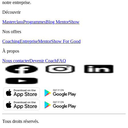
notre entreprise.
Découvrir
Masterclass
Programmes
Blog MentorShow
Nos offres
Coaching
Entreprise
MentorShow For Good
À propos
Nous contacter
Devenir Coach
FAQ
Tous droits réservés.