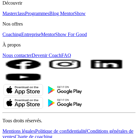
Découvrir
Masterclass
Programmes
Blog MentorShow
Nos offres
Coaching
Entreprise
MentorShow For Good
À propos
Nous contacter
Devenir Coach
FAQ
Tous droits réservés.
Mentions légales
Politique de confidentialité
Conditions générales de
ventes
Charte de coaching