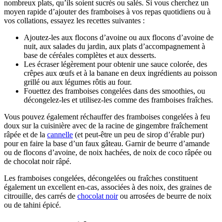
nombreux plats, qu’ils soient sucrés ou salés. Si vous cherchez un
moyen rapide d’ajouter des framboises à vos repas quotidiens ou à
vos collations, essayez les recettes suivantes :
Ajoutez-les aux flocons d’avoine ou aux flocons d’avoine de
nuit, aux salades du jardin, aux plats d’accompagnement à
base de céréales complètes et aux desserts.
Les écraser légèrement pour obtenir une sauce colorée, des
crêpes aux œufs et à la banane en deux ingrédients au poisson
grillé ou aux légumes rôtis au four.
Fouettez des framboises congelées dans des smoothies, ou
décongelez-les et utilisez-les comme des framboises fraîches.
Vous pouvez également réchauffer des framboises congelées à feu
doux sur la cuisinière avec de la racine de gingembre fraîchement
râpée et de la
cannelle
(et peut-être un peu de sirop d’érable pur)
pour en faire la base d’un faux gâteau. Garnir de beurre d’amande
ou de flocons d’avoine, de noix hachées, de noix de coco râpée ou
de chocolat noir râpé.
Les framboises congelées, décongelées ou fraîches constituent
également un excellent en-cas, associées à des noix, des graines de
citrouille, des carrés de
chocolat noir
ou arrosées de beurre de noix
ou de tahini épicé.