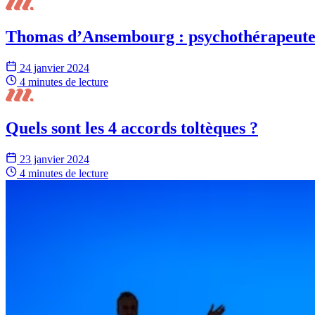
Thomas d’Ansembourg : psychothérapeute
24 janvier 2024
4 minutes
de lecture
Quels sont les 4 accords toltèques ?
23 janvier 2024
4 minutes
de lecture