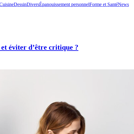
Cuisine
Dessin
Divers
Épanouissement personnel
Forme et Santé
News
et éviter d’être critique ?