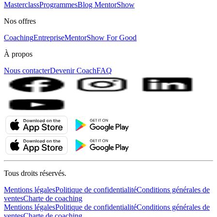
Masterclass
Programmes
Blog MentorShow
Nos offres
Coaching
Entreprise
MentorShow For Good
À propos
Nous contacter
Devenir Coach
FAQ
Tous droits réservés.
Mentions légales
Politique de confidentialité
Conditions générales de
ventes
Charte de coaching
Mentions légales
Politique de confidentialité
Conditions générales de
ventes
Charte de coaching