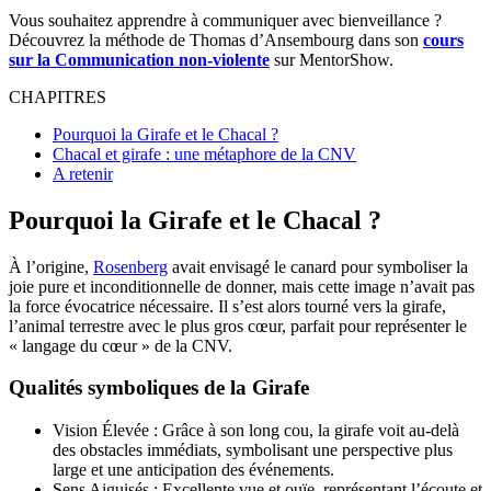
Vous souhaitez apprendre à communiquer avec bienveillance ?
Découvrez la méthode de Thomas d’Ansembourg dans son
cours
sur la Communication non-violente
sur MentorShow.
CHAPITRES
Pourquoi la Girafe et le Chacal ?
Chacal et girafe : une métaphore de la CNV
A retenir
Pourquoi la Girafe et le Chacal ?
À l’origine,
Rosenberg
avait envisagé le canard pour symboliser la
joie pure et inconditionnelle de donner, mais cette image n’avait pas
la force évocatrice nécessaire. Il s’est alors tourné vers la girafe,
l’animal terrestre avec le plus gros cœur, parfait pour représenter le
« langage du cœur » de la CNV.
Qualités symboliques de la Girafe
Vision Élevée : Grâce à son long cou, la girafe voit au-delà
des obstacles immédiats, symbolisant une perspective plus
large et une anticipation des événements.
Sens Aiguisés : Excellente vue et ouïe, représentant l’écoute et