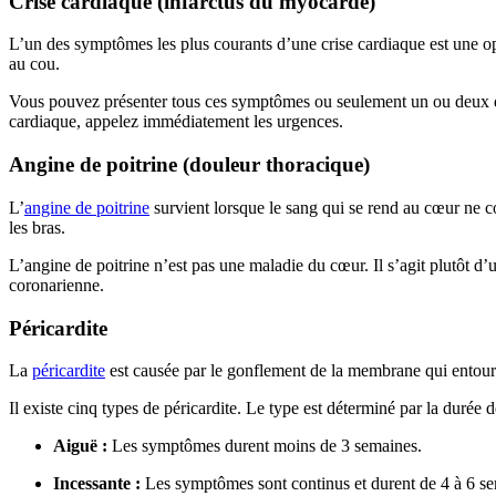
Crise cardiaque (infarctus du myocarde)
L’un des symptômes les plus courants d’une crise cardiaque est une op
au cou.
Vous pouvez présenter tous ces symptômes ou seulement un ou deux d’en
cardiaque, appelez immédiatement les urgences.
Angine de poitrine (douleur thoracique)
L’
angine de poitrine
survient lorsque le sang qui se rend au cœur ne c
les bras.
L’angine de poitrine n’est pas une maladie du cœur. Il s’agit plutôt
coronarienne.
Péricardite
La
péricardite
est causée par le gonflement de la membrane qui entoure
Il existe cinq types de péricardite. Le type est déterminé par la durée 
Aiguë :
Les symptômes durent moins de 3 semaines.
Incessante :
Les symptômes sont continus et durent de 4 à 6 s