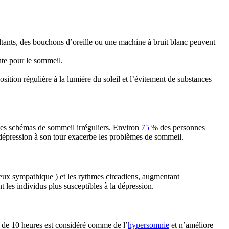
tants, des bouchons d’oreille ou une machine à bruit blanc peuvent
nte pour le sommeil.
position régulière à la lumière du soleil et l’évitement de substances
 des schémas de sommeil irréguliers. Environ
75 %
des personnes
 dépression à son tour exacerbe les problèmes de sommeil.
eux sympathique ) et les rythmes circadiens, augmentant
nt les individus plus susceptibles à la dépression.
us de 10 heures est considéré comme de l’
hypersomnie
et n’améliore