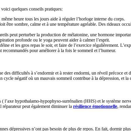
 voici quelques conseils pratiques:
la même heure tous les jours aide à réguler l’horloge interne du corps.
it être sombre, calme et à une température agréable. Des rideaux occul
reils peut perturber la production de mélatonine, une hormone importa
spiration profonde ou le yoga peuvent aider à calmer l’esprit.
aféine et les gros repas le soir, et faire de l’exercice régulièrement. L’ex
t recommandés pour améliorer à la fois le sommeil et l’humeur.
des difficultés à s’endormir et à rester endormi, un réveil précoce et
un cycle négatif où un mauvais sommeil contribue à la dépression, et la
ps ( l’axe hypothalamo-hypophyso-surrénalien (HHS) et le système nerv
il réparateur peut également diminuer la
résilience émotionnelle
, renda
sonnes dépressives n’ont pas besoin de plus de repos. En fait, dormir pl