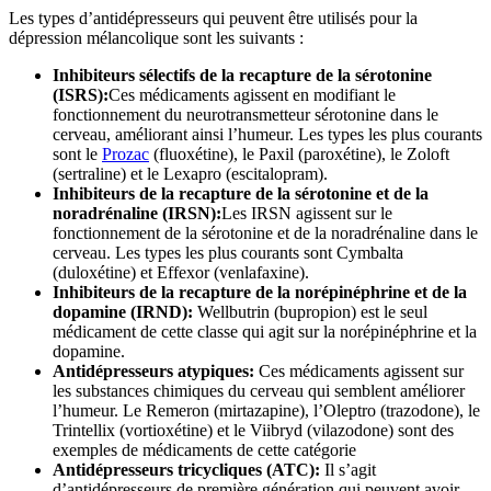
Les types d’antidépresseurs qui peuvent être utilisés pour la
dépression mélancolique sont les suivants :
Inhibiteurs sélectifs de la recapture de la sérotonine
(ISRS):
Ces médicaments agissent en modifiant le
fonctionnement du neurotransmetteur sérotonine dans le
cerveau, améliorant ainsi l’humeur. Les types les plus courants
sont le
Prozac
(fluoxétine), le Paxil (paroxétine), le Zoloft
(sertraline) et le Lexapro (escitalopram).
Inhibiteurs de la recapture de la sérotonine et de la
noradrénaline (IRSN):
Les IRSN agissent sur le
fonctionnement de la sérotonine et de la noradrénaline dans le
cerveau. Les types les plus courants sont Cymbalta
(duloxétine) et Effexor (venlafaxine).
Inhibiteurs de la recapture de la norépinéphrine et de la
dopamine (IRND):
Wellbutrin (bupropion) est le seul
médicament de cette classe qui agit sur la norépinéphrine et la
dopamine.
Antidépresseurs atypiques:
Ces médicaments agissent sur
les substances chimiques du cerveau qui semblent améliorer
l’humeur. Le Remeron (mirtazapine), l’Oleptro (trazodone), le
Trintellix (vortioxétine) et le Viibryd (vilazodone) sont des
exemples de médicaments de cette catégorie
Antidépresseurs tricycliques (ATC):
Il s’agit
d’antidépresseurs de première génération qui peuvent avoir