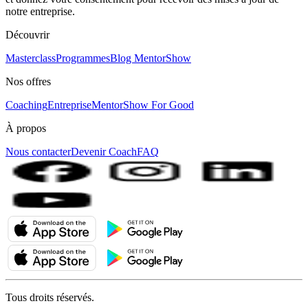
notre entreprise.
Découvrir
Masterclass
Programmes
Blog MentorShow
Nos offres
Coaching
Entreprise
MentorShow For Good
À propos
Nous contacter
Devenir Coach
FAQ
Tous droits réservés.