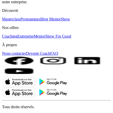
notre entreprise.
Découvrir
Masterclass
Programmes
Blog MentorShow
Nos offres
Coaching
Entreprise
MentorShow For Good
À propos
Nous contacter
Devenir Coach
FAQ
Tous droits réservés.