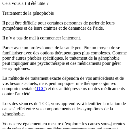
Cela vous a-t-il été utile ?
Traitement de la génophobie
Il peut être difficile pour certaines personnes de parler de leurs
symptômes et de leurs craintes et de demander de l’aide.
Il n’y a pas de mal à commencer lentement.
Parler avec un professionnel de la santé peut être un moyen de se
familiariser avec des options thérapeutiques plus complexes. Comme
pour d’autres phobies spécifiques, le traitement de la génophobie
peut impliquer une psychothérapie et des médicaments pour gérer
les symptômes.
La méthode de traitement exacte dépendra de vos antécédents et de
vos besoins actuels, mais peut impliquer une thérapie cognitivo-
comportementale (
TCC
) et des antidépresseurs ou des médicaments
contre l’anxiété.
Lors des séances de TCC, vous apprendrez à identifier la relation de
cause à effet entre vos comportements et les symptômes de la
génophobie.
Vous serez également en mesure d’explorer les causes sous-jacentes
et de créer de nouveaux modèles comportementaux qui peuvent