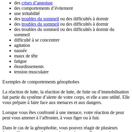
des
crises d’angoisse
des comportements d’évitement
une irritabilité
des
troubles du sommeil
ou des difficultés à dormir
des
troubles du sommeil
ou des difficultés à dormir
des troubles du sommeil ou des difficultés à dormir du
sommeil
difficulté à se concentrer
agitation
nausée
maux de tête
fatigue
étourdissements
tension musculaire
Exemples de comportements génophobes
La réaction de lutte, la réaction de lutte, de fuite ou d’immobilisation
fait partie du système d’alerte de votre corps, et elle a une utilité. Elle
vous prépare à faire face aux menaces et aux dangers.
Lorsque vous êtes confronté à une menace, votre réaction de peur
peut vous amener à l’affronter, à vous figer ou à fuir.
Dans le cas de la génophobie, vous pouvez réagir de plusieurs