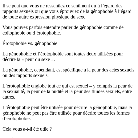
Il se peut que vous ne ressentiez ce sentiment qu’à l’égard des
rapports sexuels ou que vous éprouviez de la génophobie à l’égard
de toute autre expression physique du sexe.
Vous pouvez parfois entendre parler de génophobie comme de
coïtophobie ou d’érotophobie.
Érotophobie vs. génophobie
La génophobie et l’érotophobie sont toutes deux utilisées pour
décrire la « peur du sexe ».
La génophobie, cependant, est spécifique à la peur des actes sexuels
ou des rapports sexuels.
L’érotophobie englobe tout ce qui est sexuel – y compris la peur de
la sexualité, la peur de la nudité et la peur des fluides sexuels, entre
autres.
L’érotophobie peut être utilisée pour décrire la génophobie, mais la
génophobie ne peut pas être utilisée pour décrire toutes les formes
d’érotophobie.
Cela vous a-t-il été utile ?