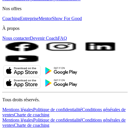
Nos offres
Coaching
Entreprise
MentorShow For Good
À propos
Nous contacter
Devenir Coach
FAQ
Tous droits réservés.
Mentions légales
Politique de confidentialité
Conditions générales de
ventes
Charte de coaching
Mentions légales
Politique de confidentialité
Conditions générales de
ventes
Charte de coaching