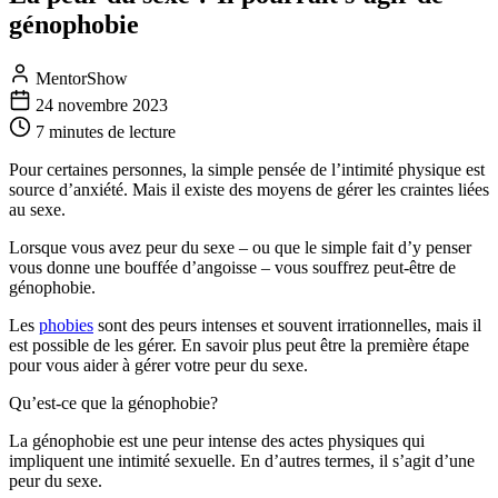
génophobie
MentorShow
24 novembre 2023
7 minutes
de lecture
Pour certaines personnes, la simple pensée de l’intimité physique est
source d’anxiété. Mais il existe des moyens de gérer les craintes liées
au sexe.
Lorsque vous avez peur du sexe – ou que le simple fait d’y penser
vous donne une bouffée d’angoisse – vous souffrez peut-être de
génophobie.
Les
phobies
sont des peurs intenses et souvent irrationnelles, mais il
est possible de les gérer. En savoir plus peut être la première étape
pour vous aider à gérer votre peur du sexe.
Qu’est-ce que la génophobie?
La génophobie est une peur intense des actes physiques qui
impliquent une intimité sexuelle. En d’autres termes, il s’agit d’une
peur du sexe.