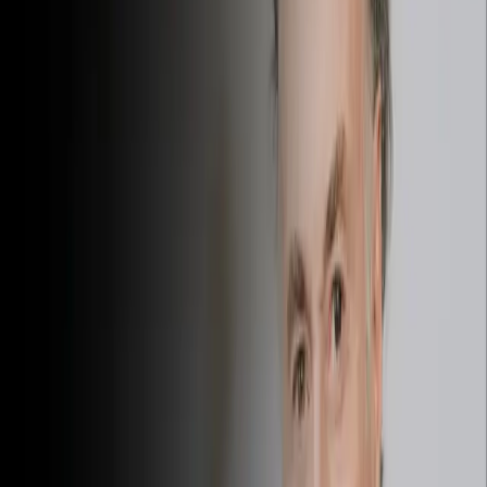
presentes en cada interacción, saber expresarse de manera
efectiva y gestionar los intercambios con tacto puede transformar
tus relaciones. Ya sea en un contexto personal o profesional,
dominar estas habilidades es esencial para construir conexiones
armoniosas y alcanzar tus objetivos.
Aquí tienes algunas estrategias extraídas de nuestras masterclass
que te ayudarán a desarrollar una comunicación y una
negociación óptimas:
La Comunicación No Violenta
es una técnica poderosa
para desactivar tensiones y fomentar un diálogo auténtico.
Te enseña a escuchar activamente, reformular las palabras
de tu interlocutor y expresarte sin agresividad. Al mejorar
la comprensión mutua, podrás resolver conflictos de
manera constructiva mientras mantienes relaciones
respetuosas.
Las técnicas de persuasión y convencimiento
basadas
en la psicología y la gestión emocional te permiten captar