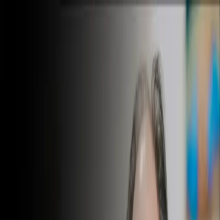
Masterclasses
Healing Days
ES
Iniciar sesión
Crear cuenta
Comunicación y
negociación
Masterclasses para mejorar la comunicación en la