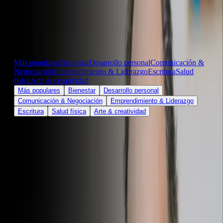
familia y en el trabajo, y aprender a negociar y
resolver conflictos.
Empieza ya
Únete a MentorShow y accede a
más de 50 masterclasses
(
incluida la de Gabor Maté
) ahora mismo por
solo $34 USD al mes durante el primer año (facturado anualmente)
Más populares
Bienestar
Desarrollo personal
Comunicación &
Negociación
Emprendimiento & Liderazgo
Escritura
Salud
física
Arte & creatividad
Más populares
Bienestar
Desarrollo personal
Comunicación & Negociación
Emprendimiento & Liderazgo
Escritura
Salud física
Arte & creatividad
¿Cómo mejorar tus
habilidades de comunicación
y negociación?
En un mundo donde la comunicación y la negociación están