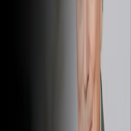
la atención de tu interlocutor y guiarlo hacia una
conclusión favorable para ambas partes. A través del uso
de la influencia sin manipulación, puedes generar un
ambiente de confianza en tus negociaciones.
El arte de la negociación bajo presión
es clave en
situaciones de alta tensión o discusiones complejas.
Aprender a mantener la calma y a enfocarte en soluciones
de beneficio mutuo te permitirá manejar cualquier tipo de
negociación con eficacia.
Las técnicas de influencia sutil
te ayudan a descifrar
señales no verbales, utilizar el lenguaje corporal de
manera estratégica y adaptar tu comunicación para influir
positivamente en tu interlocutor sin que este lo perciba
conscientemente.
Al integrar estas técnicas en tu vida diaria, no solo mejorarás tu
capacidad de comunicación, sino que también te convertirás en