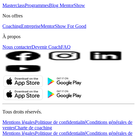
Masterclass
Programmes
Blog MentorShow
Nos offres
Coaching
Entreprise
MentorShow For Good
À propos
Nous contacter
Devenir Coach
FAQ
Tous droits réservés.
Mentions légales
Politique de confidentialité
Conditions générales de
ventes
Charte de coaching
Mentions légales
Politique de confidentialité
Conditions générales de