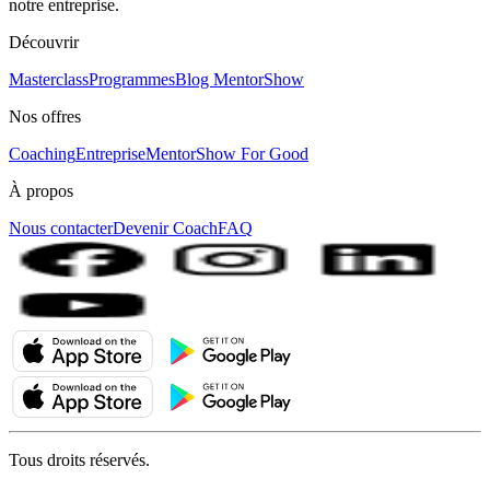
notre entreprise.
Découvrir
Masterclass
Programmes
Blog MentorShow
Nos offres
Coaching
Entreprise
MentorShow For Good
À propos
Nous contacter
Devenir Coach
FAQ
Tous droits réservés.