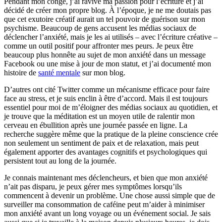
Pendant mon congé, j’ai ravivé ma passion pour l’écriture et j’ai
décidé de créer mon propre blog. À l’époque, je ne me doutais pas
que cet exutoire créatif aurait un tel pouvoir de guérison sur mon
psychisme. Beaucoup de gens accusent les médias sociaux de
déclencher l’anxiété, mais je les ai utilisés – avec l’écriture créative –
comme un outil positif pour affronter mes peurs. Je peux être
beaucoup plus honnête au sujet de mon anxiété dans un message
Facebook ou une mise à jour de mon statut, et j’ai documenté mon
histoire de
santé mentale
sur mon blog.
D’autres ont cité Twitter comme un mécanisme efficace pour faire
face au stress, et je suis enclin à être d’accord. Mais il est toujours
essentiel pour moi de m’éloigner des médias sociaux au quotidien, et
je trouve que la méditation est un moyen utile de ralentir mon
cerveau en ébullition après une journée passée en ligne.
La
recherche suggère même
que la pratique de la pleine conscience crée
non seulement un sentiment de paix et de relaxation, mais peut
également apporter des avantages cognitifs et psychologiques qui
persistent tout au long de la journée.
Je connais maintenant mes déclencheurs, et bien que mon anxiété
n’ait pas disparu, je peux gérer mes symptômes lorsqu’ils
commencent à devenir un problème. Une chose aussi simple que de
surveiller ma consommation de caféine peut m’aider à minimiser
mon anxiété avant un long voyage ou un événement social. Je sais