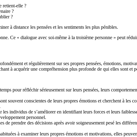
retient-elle ?
enaire ?
blier ?
iner à distance les pensées et les sentiments les plus pénibles.
nne. Ce « dialogue avec soi-même à la troisième personne » peut réduire
rofondément et régulièrement sur ses propres pensées, émotions, motivat
rchant à acquérir une compréhension plus profonde de qui elles sont et p
temps pour réfléchir sérieusement sur leurs pensées, leurs comportement
sont souvent conscientes de leurs propres émotions et cherchent à les 
.
es individus de s’améliorer en identifiant leurs forces et leurs faibless
développement personnel.
les de prendre des décisions après avoir soigneusement pesé les différ
abituées à examiner leurs propres émotions et motivations, elles peuve