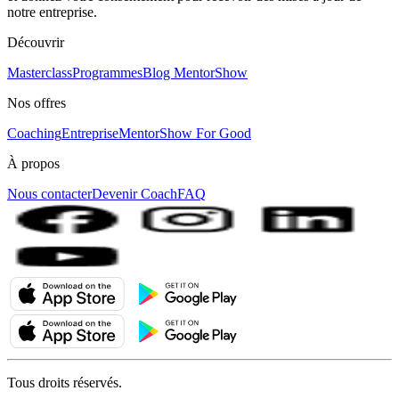
notre entreprise.
Découvrir
Masterclass
Programmes
Blog MentorShow
Nos offres
Coaching
Entreprise
MentorShow For Good
À propos
Nous contacter
Devenir Coach
FAQ
Tous droits réservés.