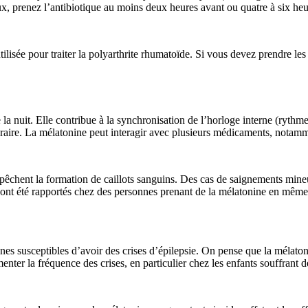
eux, prenez l’antibiotique au moins deux heures avant ou quatre à six heu
 utilisée pour traiter la polyarthrite rhumatoïde. Si vous devez prendre l
la nuit. Elle contribue à la synchronisation de l’horloge interne (rythm
raire. La mélatonine peut interagir avec plusieurs médicaments, notamm
chent la formation de caillots sanguins. Des cas de saignements mineur
 ont été rapportés chez des personnes prenant de la mélatonine en même
 susceptibles d’avoir des crises d’épilepsie. On pense que la mélatonin
ter la fréquence des crises, en particulier chez les enfants souffrant d