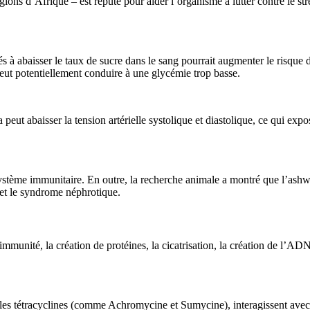
ions d’Afrique – est réputé pour aider l’organisme à lutter contre le st
à abaisser le taux de sucre dans le sang pourrait augmenter le risque d
peut potentiellement conduire à une glycémie trop basse.
ut abaisser la tension artérielle systolique et diastolique, ce qui ex
stème immunitaire. En outre, la recherche animale a montré que l’ash
 et le syndrome néphrotique.
unité, la création de protéines, la cicatrisation, la création de l’ADN e
les tétracyclines (comme Achromycine et Sumycine), interagissent avec le