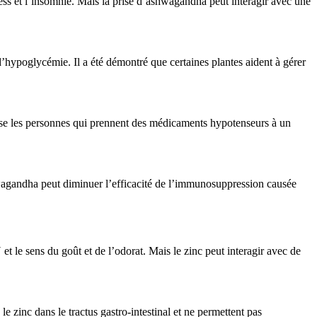
ress et l’insomnie. Mais la prise d’ashwagandha peut interagir avec une
’hypoglycémie. Il a été démontré que certaines plantes aident à gérer
pose les personnes qui prennent des médicaments hypotenseurs à un
wagandha peut diminuer l’efficacité de l’immunosuppression causée
t le sens du goût et de l’odorat. Mais le zinc peut interagir avec de
 zinc dans le tractus gastro-intestinal et ne permettent pas