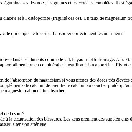
es légumineuses, les noix, les graines et les céréales complètes. Il est 
diabète et à l’ostéoporose (fragilité des os). Un taux de magnésium trop 
rgicale qui empêche le corps d’absorber correctement les nutriments
e trouve dans des aliments comme le lait, le yaourt et le fromage. Au
port alimentaire en ce minéral est insuffisant. Un apport insuffisant en
on de l’absorption du magnésium si vous prenez des doses très élevées
suppléments de calcium de prendre le calcium au coucher plutôt qu’au c
é de magnésium alimentaire absorbée.
l de la santé
ide à la cicatrisation des blessures. Les gens prennent des suppléments 
isser la tension artérielle.