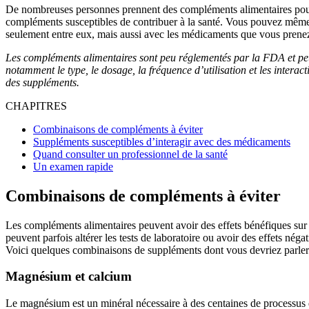
De nombreuses personnes prennent des compléments alimentaires pour am
compléments susceptibles de contribuer à la santé. Vous pouvez même
seulement entre eux, mais aussi avec les médicaments que vous prenez. 
Les compléments alimentaires sont peu réglementés par la FDA et peu
notamment le type, le dosage, la fréquence d’utilisation et les inter
des suppléments.
CHAPITRES
Combinaisons de compléments à éviter
Suppléments susceptibles d’interagir avec des médicaments
Quand consulter un professionnel de la santé
Un examen rapide
Combinaisons de compléments à éviter
Les compléments alimentaires peuvent avoir des effets bénéfiques sur l
peuvent parfois altérer les tests de laboratoire ou avoir des effets nég
Voici quelques combinaisons de suppléments dont vous devriez parler à
Magnésium et calcium
Le magnésium est un minéral nécessaire à des centaines de processus de