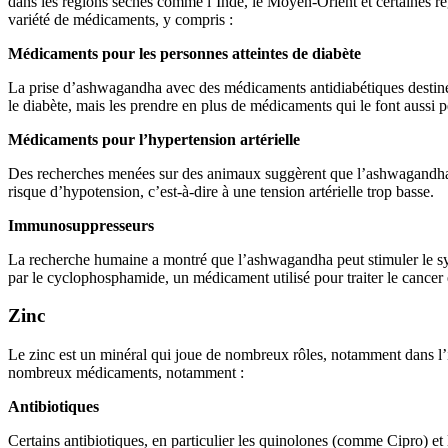
dans les régions sèches comme l’Inde, le Moyen-Orient et certaines rég
variété de médicaments, y compris :
Médicaments pour les personnes atteintes de diabète
La prise d’ashwagandha avec des médicaments antidiabétiques destinés 
le diabète, mais les prendre en plus de médicaments qui le font aussi 
Médicaments pour l’hypertension artérielle
Des recherches menées sur des animaux suggèrent que l’ashwagandha pe
risque d’hypotension, c’est-à-dire à une tension artérielle trop basse.
Immunosuppresseurs
La recherche humaine a montré que l’ashwagandha peut stimuler le sy
par le cyclophosphamide, un médicament utilisé pour traiter le cancer
Zinc
Le zinc est un minéral qui joue de nombreux rôles, notamment dans l’imm
nombreux médicaments, notamment :
Antibiotiques
Certains antibiotiques, en particulier les quinolones (comme Cipro) et 