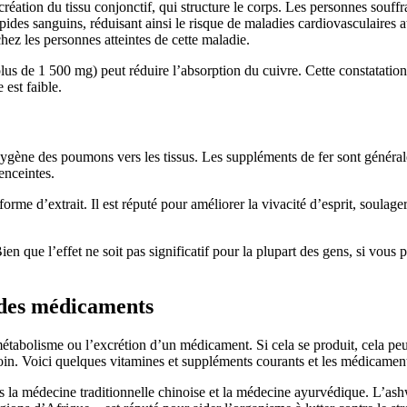
 création du tissu conjonctif, qui structure le corps. Les personnes sou
lipides sanguins, réduisant ainsi le risque de maladies cardiovasculaires
ez les personnes atteintes de cette maladie.
(plus de 1 500 mg) peut réduire l’absorption du cuivre. Cette constatati
 est faible.
’oxygène des poumons vers les tissus. Les suppléments de fer sont géné
enceintes.
orme d’extrait. Il est réputé pour améliorer la vivacité d’esprit, soulage
ien que l’effet ne soit pas significatif pour la plupart des gens, si vou
 des médicaments
étabolisme ou l’excrétion d’un médicament. Si cela se produit, cela peu
. Voici quelques vitamines et suppléments courants et les médicaments 
 la médecine traditionnelle chinoise et la médecine ayurvédique. L’ashw