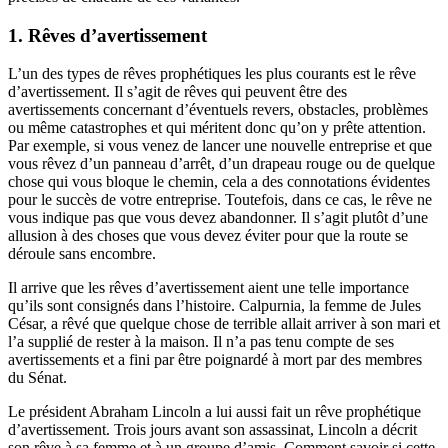
1. Rêves d’avertissement
L’un des types de rêves prophétiques les plus courants est le rêve
d’avertissement. Il s’agit de rêves qui peuvent être des
avertissements concernant d’éventuels revers, obstacles, problèmes
ou même catastrophes et qui méritent donc qu’on y prête attention.
Par exemple, si vous venez de lancer une nouvelle entreprise et que
vous rêvez d’un panneau d’arrêt, d’un drapeau rouge ou de quelque
chose qui vous bloque le chemin, cela a des connotations évidentes
pour le succès de votre entreprise. Toutefois, dans ce cas, le rêve ne
vous indique pas que vous devez abandonner. Il s’agit plutôt d’une
allusion à des choses que vous devez éviter pour que la route se
déroule sans encombre.
Il arrive que les rêves d’avertissement aient une telle importance
qu’ils sont consignés dans l’histoire. Calpurnia, la femme de Jules
César, a rêvé que quelque chose de terrible allait arriver à son mari et
l’a supplié de rester à la maison. Il n’a pas tenu compte de ses
avertissements et a fini par être poignardé à mort par des membres
du Sénat.
Le président Abraham Lincoln a lui aussi fait un rêve prophétique
d’avertissement. Trois jours avant son assassinat, Lincoln a décrit
son rêve à sa femme et à un groupe d’amis. Comment savoir si cette