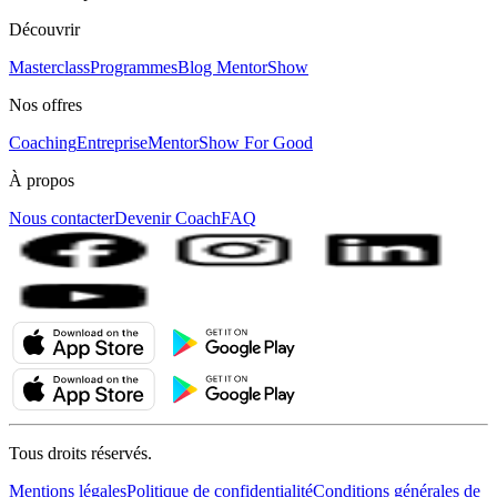
Découvrir
Masterclass
Programmes
Blog MentorShow
Nos offres
Coaching
Entreprise
MentorShow For Good
À propos
Nous contacter
Devenir Coach
FAQ
Tous droits réservés.
Mentions légales
Politique de confidentialité
Conditions générales de