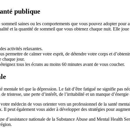
santé publique
de sommeil saines ou les comportements que vous pouvez adopter pour amé
lité et la quantité de sommeil que vous obtenez chaque nuit. Elle joue
es activités relaxantes.
 permettre de calmer votre esprit, de détendre votre corps et d’obteni
e chaque jour.
t éteignez tous les écrans au moins 60 minutes avant de vous coucher.
ale
 mentale tel que la dépression. Le fait d’être fatigué ne signifie pas n
 tristesse, une perte d’intérêt, de l’irritabilité et un manque d’énergi
à votre médecin de vous orienter vers un professionnel de la santé ment
ux. Il peut également vous aider à développer des stratégies pour augmen
 ligne d’assistance nationale de la Substance Abuse and Mental Healt
région.