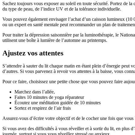
Sachez toujours vous exposer au soleil en toute sécurité. Portez de la
du type de peau, de l’indice UV et de la tolérance individuelle.
Vous pouvez également envisager l’achat d’un caisson lumineux (10 000
ou un expert en santé mentale peut recommander un plan de traitement i
Pour traiter la dépression saisonnière par la luminothérapie, le Nati
utilisent une boîte à lumière de l’automne au printemps.
Ajustez vos attentes
S’attendre à sauter du lit chaque matin en étant plein d’énergie peut vo
d’autres. Si vous parvenez à revoir vos attentes à la baisse, vous conna
Pour ce faire, choisissez une petite chose que vous pouvez faire aujou
Marchez dans l’allée,
Faites 10 minutes de yoga réparateur
Écoutez une méditation guidée de 10 minutes
Sortez et respirez de l’air frais
Assurez-vous d’écrire votre objectif et de le cocher une fois que vous l
Si vous avez des difficultés à vous réveiller et à sortir du lit, en pl
journée, surtout si vous vous réveillez stressé ou anxieux.