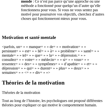
monde
: Ce n’est pas parce qu’une approche ou une
méthode a fonctionné pour quelqu’un d’autre qu’elle
fonctionnera pour vous. Si vous ne vous sentez pas
motivé pour poursuivre vos objectifs, cherchez d’autres
choses qui fonctionneront mieux pour vous.
Motivation et santé mentale
<parfois, un= » » manque= » » de= » » motivation= » »
persistant= » » est= » » lié= » » à= » » problème= » » santé= » »
mentale= » » tel= » » que= » » la= » » dépression.= » »
consultez= » » votre= » » médecin= » » si= » » vous= » »
ressentez= » » des= » » symptômes= » » d’apathie= » » et= » »
dépression= » » qui= » » durent= » » plus= » » deux= » »
semaines= » » <= » » div= » »>
Théories de la motivation
Théories de la motivation
Tout au long de l’histoire, les psychologues ont proposé différentes
théories pour expliquer ce qui motive le comportement humain.