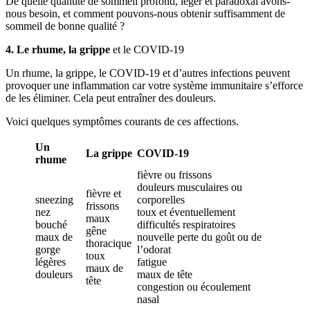
De quelle quantité de sommeil profond, léger et paradoxal avons-
nous besoin, et comment pouvons-nous obtenir suffisamment de
sommeil de bonne qualité ?
4. Le rhume, la grippe
et le COVID-19
Un rhume, la grippe, le COVID-19 et d’autres infections peuvent
provoquer une inflammation car votre système immunitaire s’efforce
de les éliminer. Cela peut entraîner des douleurs.
Voici quelques symptômes courants de ces affections.
Un
La grippe
COVID-19
rhume
fièvre ou frissons
douleurs musculaires ou
fièvre et
sneezing
corporelles
frissons
nez
toux et éventuellement
maux
bouché
difficultés respiratoires
gêne
maux de
nouvelle perte du goût ou de
thoracique
gorge
l’odorat
toux
légères
fatigue
maux de
douleurs
maux de tête
tête
congestion ou écoulement
nasal