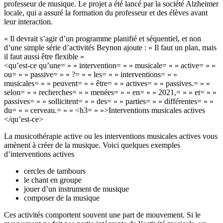
professeur de musique. Le projet a été lancé par la société Alzheimer
locale, qui a assuré la formation du professeur et des élèves avant
leur interaction.
« Il devrait s’agir d’un programme planifié et séquentiel, et non
d’une simple série d’activités Beynon ajoute : « Il faut un plan, mais
il faut aussi être flexible »
<qu’est-ce qu’une= » » intervention= » » musicale= » » active= » »
ou= » » passive= » » ?= » » les= » » interventions= » »
musicales= » » peuvent= » » être= » » actives= » » passives.= » »
selon= » » recherches= » » menées= » » en= » » 2021,= » » et= » »
passives= » » sollicitent= » » des= » » parties= » » différentes= » »
du= » » cerveau.= » » <h3= » »>Interventions musicales actives
</qu’est-ce>
La musicothérapie active ou les interventions musicales actives vous
amènent à créer de la musique. Voici quelques exemples
d’interventions actives
cercles de tambours
le chant en groupe
jouer d’un instrument de musique
composer de la musique
Ces activités comportent souvent une part de mouvement. Si le