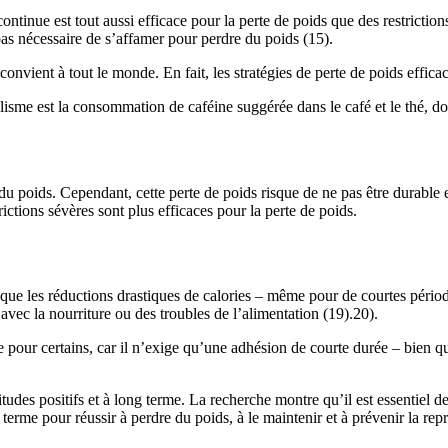
ntinue est tout aussi efficace pour la perte de poids que des restriction
as nécessaire de s’affamer pour perdre du poids (15).
onvient à tout le monde. En fait, les stratégies de perte de poids effic
me est la consommation de caféine suggérée dans le café et le thé, dont 
du poids. Cependant, cette perte de poids risque de ne pas être durable
ictions sévères sont plus efficaces pour la perte de poids.
e que les réductions drastiques de calories – même pour de courtes péri
vec la nourriture ou des troubles de l’alimentation (19).20).
re pour certains, car il n’exige qu’une adhésion de courte durée – bien 
es positifs et à long terme. La recherche montre qu’il est essentiel de s
rme pour réussir à perdre du poids, à le maintenir et à prévenir la repr