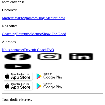
notre entreprise.
Découvrir
Masterclass
Programmes
Blog MentorShow
Nos offres
Coaching
Entreprise
MentorShow For Good
À propos
Nous contacter
Devenir Coach
FAQ
Tous droits réservés.