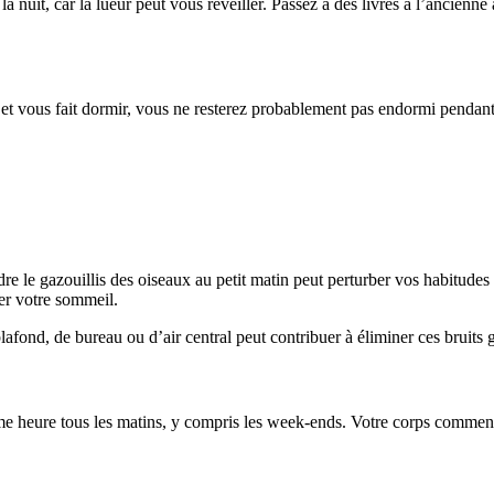
la nuit, car la lueur peut vous réveiller. Passez à des livres à l’ancienne
et vous fait dormir, vous ne resterez probablement pas endormi pendant
dre le gazouillis des oiseaux au petit matin peut perturber vos habitude
ber votre sommeil.
lafond, de bureau ou d’air central peut contribuer à éliminer ces bruits 
e heure tous les matins, y compris les week-ends. Votre corps commence