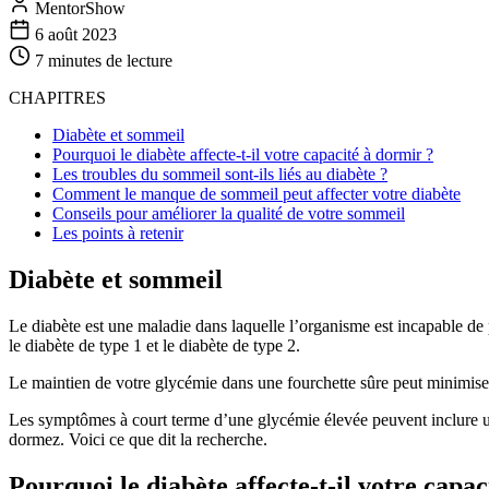
MentorShow
6 août 2023
7 minutes
de lecture
CHAPITRES
Diabète et sommeil
Pourquoi le diabète affecte-t-il votre capacité à dormir ?
Les troubles du sommeil sont-ils liés au diabète ?
Comment le manque de sommeil peut affecter votre diabète
Conseils pour améliorer la qualité de votre sommeil
Les points à retenir
Diabète et sommeil
Le diabète est une maladie dans laquelle l’organisme est incapable de 
le diabète de type 1 et le diabète de type 2.
Le maintien de votre glycémie dans une fourchette sûre peut minimis
Les symptômes à court terme d’une glycémie élevée peuvent inclure une
dormez. Voici ce que dit la recherche.
Pourquoi le diabète affecte-t-il votre capa