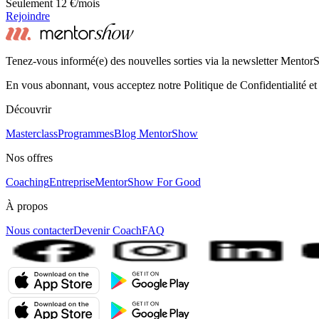
Seulement 12 €/mois
Rejoindre
Tenez-vous informé(e) des nouvelles sorties via la newsletter Mento
En vous abonnant, vous acceptez notre Politique de Confidentialité et
Découvrir
Masterclass
Programmes
Blog MentorShow
Nos offres
Coaching
Entreprise
MentorShow For Good
À propos
Nous contacter
Devenir Coach
FAQ