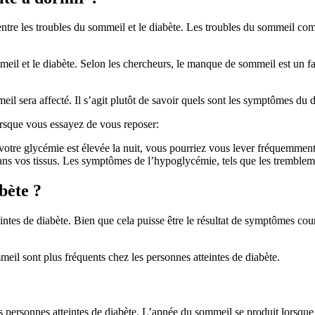
tre les troubles du sommeil et le diabète. Les troubles du sommeil compr
meil et le diabète. Selon les chercheurs, le manque de sommeil est un fac
eil sera affecté. Il s’agit plutôt de savoir quels sont les symptômes du
rsque vous essayez de vous reposer:
otre glycémie est élevée la nuit, vous pourriez vous lever fréquemment p
ans vos tissus. Les symptômes de l’hypoglycémie, tels que les tremblemen
bète ?
teintes de diabète. Bien que cela puisse être le résultat de symptômes cou
meil sont plus fréquents chez les personnes atteintes de diabète.
 personnes atteintes de diabète. L’apnée du sommeil se produit lorsque v